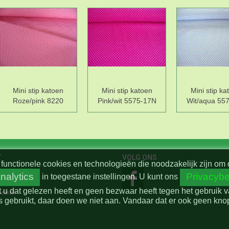
Mini stip katoen
Mini stip katoen
Mini stip ka
Roze/pink 8220
Pink/wit 5575-17N
Wit/aqua 55
T
VOLG ONS
functionele cookies en technologieën die noodzakelijk zijn om 
nalytics
Privacybe
in toegestane instellingen.
U kunt ons
t u dat gelezen heeft en geen bezwaar heeft tegen het gebruik 
beleid
 gebruikt, daar doen we niet aan. Vandaar dat er ook geen knop 