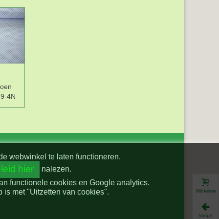
toen
79-4N
de webwinkel te laten functioneren.
leid hier
nalezen.
van functionele cookies en Google analytics.
is met "Uitzetten van cookies".
Winkelwa
Vorige