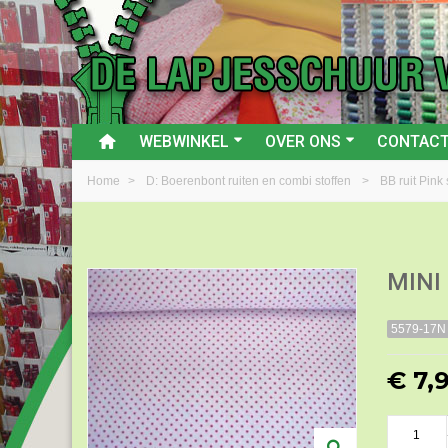
WEBWINKEL
OVER ONS
CONTAC
Home
>
D: Boerenbont ruiten en combi stoffen
>
BB ruit Pink 
MINI
5579-17N
€ 7,