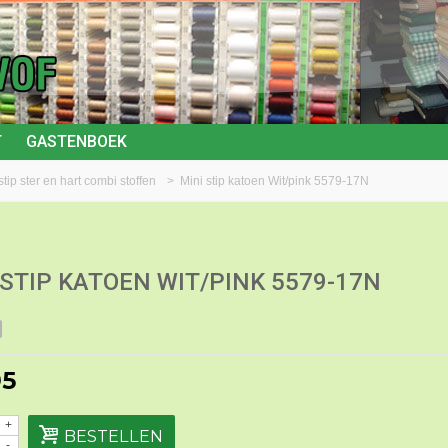
T
GASTENBOEK
stip ster en hart combi stoffen
>
Mini stip katoen Wit/pink 5579-17N
 STIP KATOEN WIT/PINK 5579-17N
95
+
BESTELLEN
-