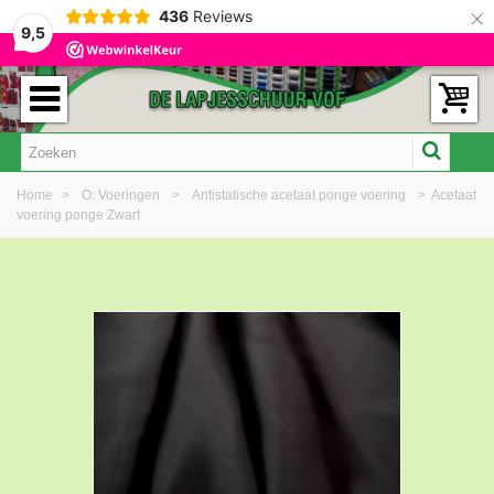
×
436
Reviews
9,5
Home
>
O: Voeringen
>
Antistatische acetaat ponge voering
>
Acetaat
voering ponge Zwart