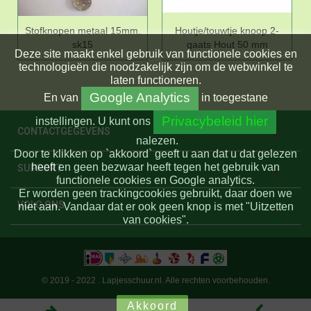
Stofknopen metaal 15mm.
Houtje/touwtje knoop 2-
sk15
gaats Hout 50 mm
Deze site maakt enkel gebruik van functionele cookies en
technologieën die noodzakelijk zijn om de webwinkel te
laten functioneren.
Google Analytics
En
van
in toegestane
Privacybeleid hier
instellingen.
U kunt ons
CONTACTGEGEVENS
nalezen.
Door te klikken op `akkoord` geeft u aan dat u dat gelezen
heeft en geen bezwaar heeft tegen het gebruik van
SUPPORT
functionele cookies en Google analytics.
Er worden geen trackingcookies gebruikt, daar doen we
VOLG ONS
niet aan. Vandaar dat er ook geen knop is met "Uitzetten
van cookies".
© 2019 - 2022 . Lapjesschuur.nl. Alle rechten voorbehouden.
Akkoord